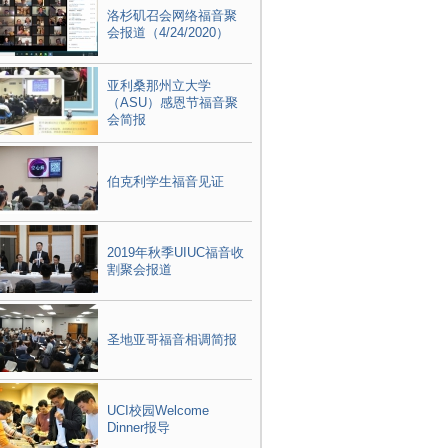
洛杉矶召会网络福音聚
会报道（4/24/2020）
亚利桑那州立大学
（ASU）感恩节福音聚
会简报
伯克利学生福音见证
2019年秋季UIUC福音收
割聚会报道
圣地亚哥福音相调简报
UCI校园Welcome
Dinner报导