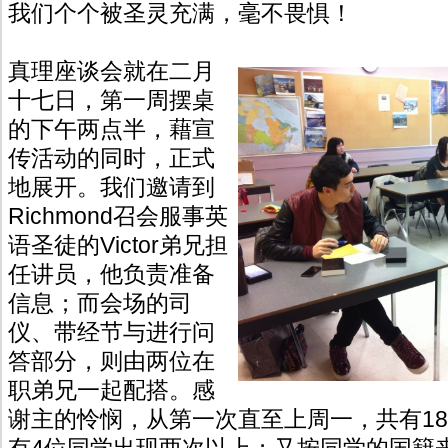
我们个个被圣灵充满，毫不畏惧！
真理座谈会就在二月
十七日，第一周摆桌
的下午两点半，藉宣
传活动的同时，正式
地展开。我们邀请到
Richmond召会服事英
语圣徒的Victor弟兄担
任讲员，他负责准备
信息；而会场的司
仪、带经节与进行问
答部分，则由两位在
职弟兄一起配搭。感
谢主的怜悯，从第一次直至上周一，共有1
有4位同学出现两次以上；又按同学的国籍