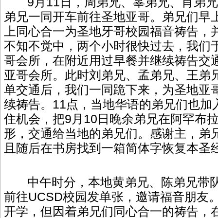
9月11日，周弟兄、辜弟兄、肖弟
弟兄一同开车前往圣地亚哥。弟兄们早上
上同心合一为圣地牙哥校园福音祷告，
不知不觉中，两个小时很快过去，我们于
哥会所，在附近用过早餐并继续祷告交通
亚哥会所。此时刘弟兄、孟弟兄、王弟
单交通后，我们一同跪下来，为圣地亚
续祷告。11点，当地华语的弟兄们也加
住机会，把9月10日晚余弟兄在阿罕布
形，交通给当地的弟兄们。感谢主，弟兄
且随后在书房找到一箱简体字恢复本圣经
中午时分，本地黄弟兄、陈弟兄带
前往UCSD校园发单张，邀请福音朋友。
开学，但因着弟兄们同心合一的祷告，