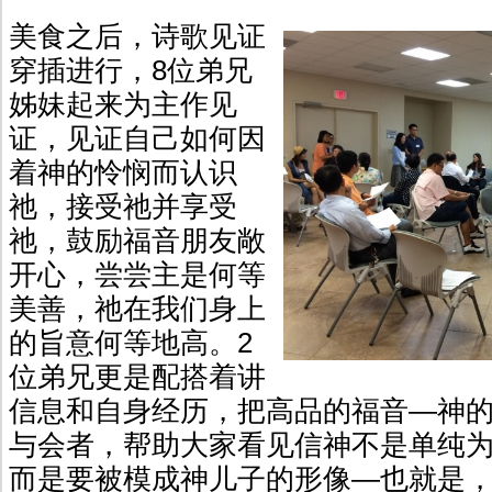
美食之后，诗歌见证
穿插进行，8位弟兄
姊妹起来为主作见
证，见证自己如何因
着神的怜悯而认识
祂，接受祂并享受
祂，鼓励福音朋友敞
开心，尝尝主是何等
美善，祂在我们身上
的旨意何等地高。2
位弟兄更是配搭着讲
信息和自身经历，把高品的福音—神
与会者，帮助大家看见信神不是单纯
而是要被模成神儿子的形像—也就是