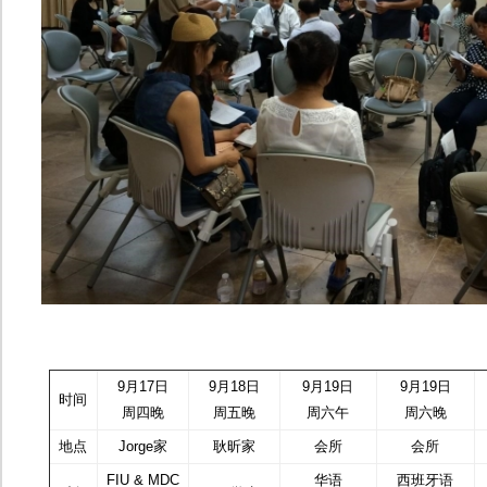
9月17日
9月18日
9月19日
9月19日
时间
周四晚
周五晚
周六午
周六晚
地点
Jorge家
耿昕家
会所
会所
FIU & MDC
华语
西班牙语