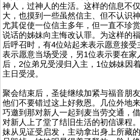
神人，过神人的生活。这样的信息不
大，也摸到一些虽然信主、但不认识
尤其促使一位信主多年，但一直不珍
说话的姊妹向主悔改认罪。为这样的
后呼召时，有4位站起来表示愿意接受
表示愿意当场受浸，另1位表示要在家
后，2位弟兄受浸归入主，1位姊妹因
主日受浸。
聚会结束后，圣徒继续加紧与福音朋
他们不要错过这上好救恩。几位外地
巧邀到那对新人一起到麦当劳交通，
对新人上了堂了结旧生活的初信课程
妹从见证受启发，主动拿出身上所藏