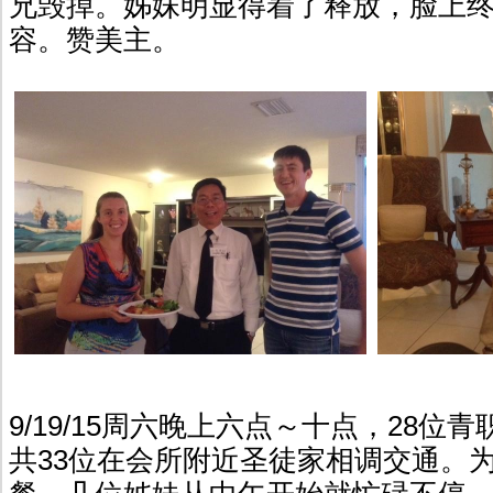
兄毁掉。姊妹明显得着了释放，脸上
容。赞美主。
9/19/15周六晚上六点～十点，28位
共33位在会所附近圣徒家相调交通。