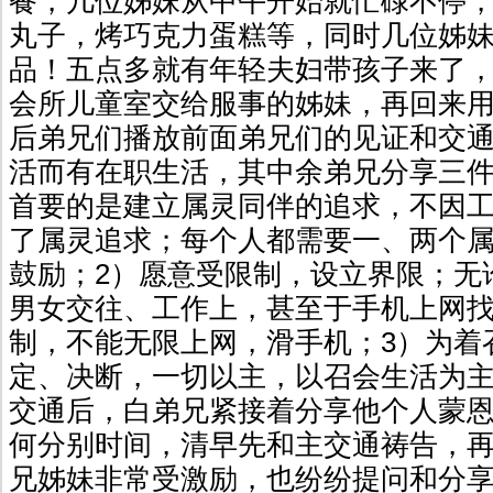
餐，几位姊妹从中午开始就忙碌不停
丸子，烤巧克力蛋糕等，同时几位姊
品！五点多就有年轻夫妇带孩子来了
会所儿童室交给服事的姊妹，再回来
后弟兄们播放前面弟兄们的见证和交
活而有在职生活，其中余弟兄分享三件
首要的是建立属灵同伴的追求，不因
了属灵追求；每个人都需要一、两个
鼓励；2）愿意受限制，设立界限；无
男女交往、工作上，甚至于手机上网
制，不能无限上网，滑手机；3）为着
定、决断，一切以主，以召会生活为
交通后，白弟兄紧接着分享他个人蒙
何分别时间，清早先和主交通祷告，
兄姊妹非常受激励，也纷纷提问和分