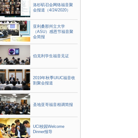
洛杉矶召会网络福音聚
会报道（4/24/2020）
亚利桑那州立大学
（ASU）感恩节福音聚
会简报
伯克利学生福音见证
2019年秋季UIUC福音收
割聚会报道
圣地亚哥福音相调简报
UCI校园Welcome
Dinner报导