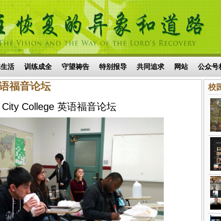
体生活
训练成全
守望祷告
特别报导
共同追求
网站
公众号
e 英语福音论坛
校园
a City College 英语福音论坛