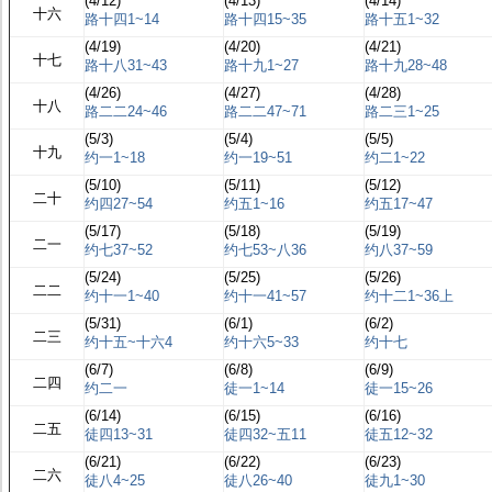
(4/12)
(4/13)
(4/14)
十六
路十四1~14
路十四15~35
路十五1~32
(4/19)
(4/20)
(4/21)
十七
路十八31~43
路十九1~27
路十九28~48
(4/26)
(4/27)
(4/28)
十八
路二二24~46
路二二47~71
路二三1~25
(5/3)
(5/4)
(5/5)
十九
约一1~18
约一19~51
约二1~22
(5/10)
(5/11)
(5/12)
二十
约四27~54
约五1~16
约五17~47
(5/17)
(5/18)
(5/19)
二一
约七37~52
约七53~八36
约八37~59
(5/24)
(5/25)
(5/26)
二二
约十一1~40
约十一41~57
约十二1~36上
(5/31)
(6/1)
(6/2)
二三
约十五~十六4
约十六5~33
约十七
(6/7)
(6/8)
(6/9)
二四
约二一
徒一1~14
徒一15~26
(6/14)
(6/15)
(6/16)
二五
徒四13~31
徒四32~五11
徒五12~32
(6/21)
(6/22)
(6/23)
二六
徒八4~25
徒八26~40
徒九1~30