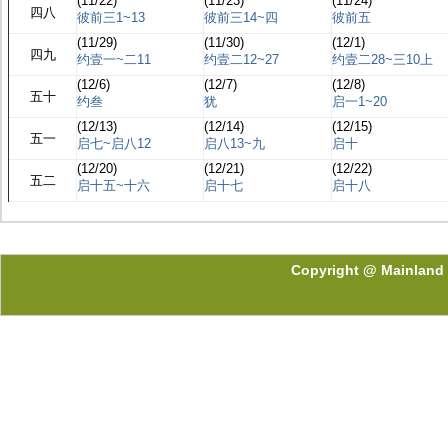
(11/22)
(11/23)
(11/24)
四八
彼前三1~13
彼前三14~四
彼前五
(11/29)
(11/30)
(12/1)
四九
约壹一~二11
约壹二12~27
约壹二28~三10上
(12/6)
(12/7)
(12/8)
五十
约叁
犹
启一1~20
(12/13)
(12/14)
(12/15)
五一
启七~启八12
启八13~九
启十
(12/20)
(12/21)
(12/22)
五二
启十五~十六
启十七
启十八
Copyright @ Mainland 