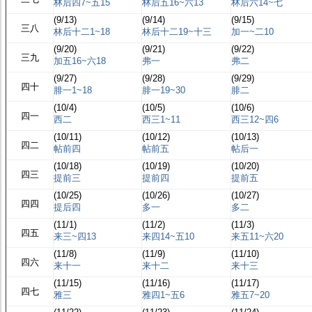
林后四7~五15
林后五16~六13
林后六14~七
(9/13)
(9/14)
(9/15)
三八
林后十二1~18
林后十二19~十三
加一~二10
(9/20)
(9/21)
(9/22)
三九
加五16~六18
弗一
弗二
(9/27)
(9/28)
(9/29)
四十
腓一1~18
腓一19~30
腓二
(10/4)
(10/5)
(10/6)
四一
西二
西三1~11
西三12~四6
(10/11)
(10/12)
(10/13)
四二
帖前四
帖前五
帖后一
(10/18)
(10/19)
(10/20)
四三
提前三
提前四
提前五
(10/25)
(10/26)
(10/27)
四四
提后四
多一
多二
(11/1)
(11/2)
(11/3)
四五
来三~四13
来四14~五10
来五11~六20
(11/8)
(11/9)
(11/10)
四六
来十一
来十二
来十三
(11/15)
(11/16)
(11/17)
四七
雅三
雅四1~五6
雅五7~20