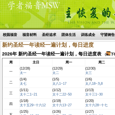
Skip to main content
搜索表单
校园福音
福音材料
圣经追求
团体生活
训练成全
守望祷告
新约圣经一年读经一遍计划，每日进度
2026年 新约圣经一年读经一遍计划，每日进度表
（
下
周
主日
周一
周二
(12/28)
(12/29)
(12/30)
一
太一
太二
太三
(1/4)
(1/5)
(1/6)
二
太七
太八1~17
太八18~九8
(1/11)
(1/12)
(1/13)
三
太十二1~21
太十二22~50
太十三1~30
(1/18)
(1/19)
(1/20)
四
太十五29~十六12
太十六13~27
太十六28~十七
(1/25)
(1/26)
(1/27)
五