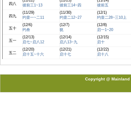
(11/22)
(11/23)
(11/24)
四八
彼前三1~13
彼前三14~四
彼前五
(11/29)
(11/30)
(12/1)
四九
约壹一~二11
约壹二12~27
约壹二28~三10上
(12/6)
(12/7)
(12/8)
五十
约叁
犹
启一1~20
(12/13)
(12/14)
(12/15)
五一
启七~启八12
启八13~九
启十
(12/20)
(12/21)
(12/22)
五二
启十五~十六
启十七
启十八
Copyright @ Mainland 