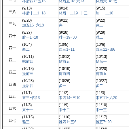
林后四7~五15
林后五16~六13
林后六14~七
(9/13)
(9/14)
(9/15)
三八
林后十二1~18
林后十二19~十三
加一~二10
(9/20)
(9/21)
(9/22)
三九
加五16~六18
弗一
弗二
(9/27)
(9/28)
(9/29)
四十
腓一1~18
腓一19~30
腓二
(10/4)
(10/5)
(10/6)
四一
西二
西三1~11
西三12~四6
(10/11)
(10/12)
(10/13)
四二
帖前四
帖前五
帖后一
(10/18)
(10/19)
(10/20)
四三
提前三
提前四
提前五
(10/25)
(10/26)
(10/27)
四四
提后四
多一
多二
(11/1)
(11/2)
(11/3)
四五
来三~四13
来四14~五10
来五11~六20
(11/8)
(11/9)
(11/10)
四六
来十一
来十二
来十三
(11/15)
(11/16)
(11/17)
四七
雅三
雅四1~五6
雅五7~20