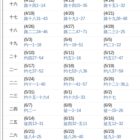
(4/12)
(4/13)
(4/14)
十六
路十四1~14
路十四15~35
路十五1~32
(4/19)
(4/20)
(4/21)
十七
路十八31~43
路十九1~27
路十九28~48
(4/26)
(4/27)
(4/28)
十八
路二二24~46
路二二47~71
路二三1~25
(5/3)
(5/4)
(5/5)
十九
约一1~18
约一19~51
约二1~22
(5/10)
(5/11)
(5/12)
二十
约四27~54
约五1~16
约五17~47
(5/17)
(5/18)
(5/19)
二一
约七37~52
约七53~八36
约八37~59
(5/24)
(5/25)
(5/26)
二二
约十一1~40
约十一41~57
约十二1~36上
(5/31)
(6/1)
(6/2)
二三
约十五~十六4
约十六5~33
约十七
(6/7)
(6/8)
(6/9)
二四
约二一
徒一1~14
徒一15~26
(6/14)
(6/15)
(6/16)
二五
徒四13~31
徒四32~五11
徒五12~32
(6/21)
(6/22)
(6/23)
二六
徒八4~25
徒八26~40
徒九1~30