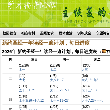
Skip to main content
搜索表单
校园福音
福音材料
圣经追求
团体生活
训练成全
守望祷告
新约圣经一年读经一遍计划，每日进度
2026年 新约圣经一年读经一遍计划，每日进度表
（
下
周
主日
周一
周二
(12/28)
(12/29)
(12/30)
一
太一
太二
太三
(1/4)
(1/5)
(1/6)
二
太七
太八1~17
太八18~九8
(1/11)
(1/12)
(1/13)
三
太十二1~21
太十二22~50
太十三1~30
(1/18)
(1/19)
(1/20)
四
太十五29~十六12
太十六13~27
太十六28~十七
(1/25)
(1/26)
(1/27)
五