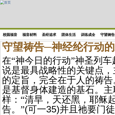
Skip to main content
搜索表单
校园福音
福音材料
圣经追求
团体生活
训练成全
守望祷告
守望祷告─神经纶行动
在“神今日的行动”神圣列车
说是最具战略性的关键点，
的定旨，完全在于人的祷告
是基督身体建造的基石。主
样：“清早，天还黑，耶稣
(
35)
告。”
可一
并且祂要门徒