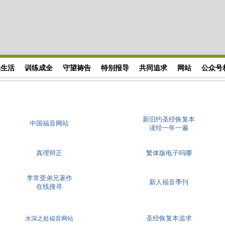
体生活
训练成全
守望祷告
特别报导
共同追求
网站
公众号
新旧约圣经恢复本
中国福音网站
读经一年一遍
真理辩正
繁体版电子吗哪
李常受弟兄著作
新人福音季刊
在线搜寻
圣经恢复本追求
水深之处福音网站