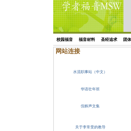
Skip to main content
搜索表单
校园福音
福音材料
圣经追求
团
网站连接
水流职事站（中文）
华语壮年班
倪柝声文集
关于李常受的教导