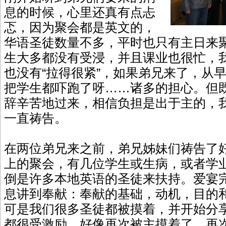
息的时候，心里还真有点忐
忑，因为聚会都是英文的，
华语圣徒数量不多，平时也只有主日来
生大多都没有受浸，并且课业也很忙，我
也没有“拉得很紧”，如果弟兄来了，从
把学生都吓跑了呀……诸多的担心。但
辞辛苦地过来，相信负担是出于主的，
一直祷告。
在两位弟兄来之前，弟兄姊妹们祷告了
上的聚会，有几位学生或生病，或者学
倒是许多本地英语的圣徒来扶持。爱宴
息讲到奉献：奉献的基础，动机，目的
可是我们很多圣徒都被摸着，并开始分
都很受激励，好像再次被主摸着了，再