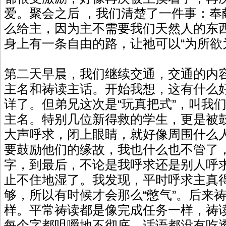
爱。聚会之后 ，我们清楚了一件事：奉
么给主，因为主不需要我们天然人的东
身上有一条自由的路，让祂可以“为所欲
第二天早晨，我们继续交通，交通的内
主名和祷读主话。开始我想，这有什么
详了。但弟兄这次是“玩真把式”，叫我
主名。特别几位新得救的学生，更是被
大声呼求，闭上眼睛，就好像周围什么
要鼓励他们的缘故，我也什么也不管了
字，到最后，不论是我呼求还是别人呼
止不住地湿了。我发现，平时呼求主真
够，所以有时候才会那么“憋气”。后来
样。平常祷读都是像完成任务一样，祷
每个字都咀嚼地不彻底，话语都没有吃