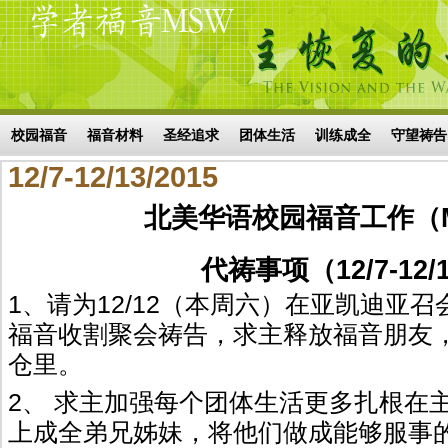
Skip to main content
搜索表单
校园福音
福音材料
圣经追求
团体生活
训练成全
守望祷告
12/7-12/13/2015
北美华语校园福音工作（
代祷事项（12/7-12/1
1、请为12/12（本周六）在亚凯迪亚
福音收割聚会祷告，求主释放福音朋友
仓里。
2、 求主加强每个团体生活更多扎根在
上成全弟兄姊妹，将他们做成能够服事